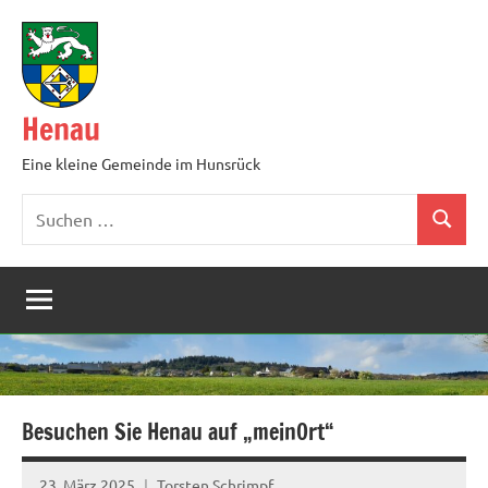
Zum
Inhalt
springen
Henau
Eine kleine Gemeinde im Hunsrück
Suchen
Suchen
nach:
Besuchen Sie Henau auf „meinOrt“
23. März 2025
Torsten Schrimpf