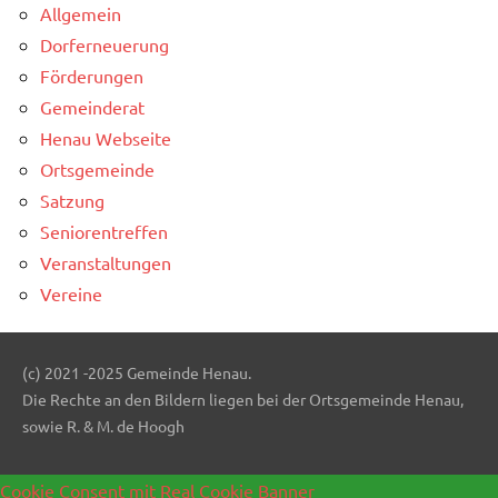
Allgemein
Dorferneuerung
Förderungen
Gemeinderat
Henau Webseite
Ortsgemeinde
Satzung
Seniorentreffen
Veranstaltungen
Vereine
(c) 2021 -2025 Gemeinde Henau.
Die Rechte an den Bildern liegen bei der Ortsgemeinde Henau,
sowie R. & M. de Hoogh
Cookie Consent mit Real Cookie Banner