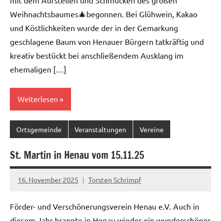
mit dem Aufstellen und Schmücken des großen
Weihnachtsbaumes🎄begonnen. Bei Glühwein, Kakao
und Köstlichkeiten wurde der in der Gemarkung
geschlagene Baum von Henauer Bürgern tatkräftig und
kreativ bestückt bei anschließendem Ausklang im
ehemaligen […]
Weiterlesen
Ortsgemeinde
Veranstaltungen
Vereine
St. Martin in Henau vom 15.11.25
16. November 2025
Torsten Schrimpf
Förder- und Verschönerungsverein Henau e.V. Auch in
diesem Jahr brannte in Henau wieder ein wunderschönes