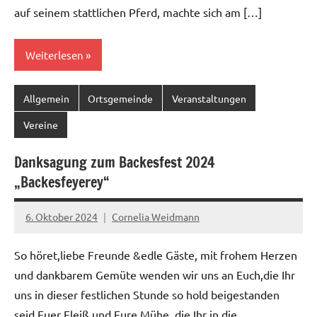
auf seinem stattlichen Pferd, machte sich am […]
Weiterlesen
Allgemein
Ortsgemeinde
Veranstaltungen
Vereine
Danksagung zum Backesfest 2024
„Backesfeyerey“
6. Oktober 2024
Cornelia Weidmann
So höret,liebe Freunde &edle Gäste, mit frohem Herzen
und dankbarem Gemüte wenden wir uns an Euch,die Ihr
uns in dieser festlichen Stunde so hold beigestanden
seid.Euer Fleiß und Eure Mühe, die Ihr in die