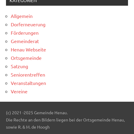
KATEGORIEN
Allgemein
Dorferneuerung
Förderungen
Gemeinderat
Henau Webseite
Ortsgemeinde
Satzung
Seniorentreffen
Veranstaltungen
Vereine
(c) 2021 -2025 Gemeinde Henau.
Die Rechte an den Bildern liegen bei der Ortsgemeinde Henau,
sowie R. & M. de Hoogh